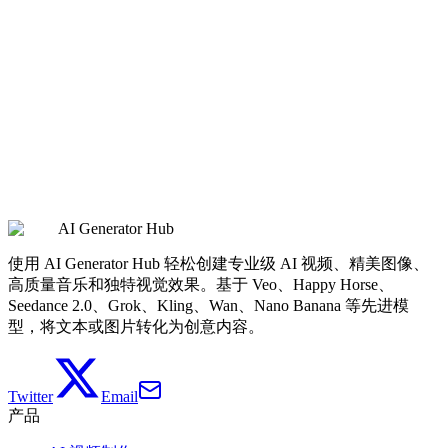
功能/型
Seedance 1.0 Pro 接口
Seedance 1.0 Lite 接口
号
多镜头支
是，支持叙事内容的无
不支持，专注单镜头的简
持
缝过渡
洁体验
电影级，高保真，卓越
视频质量
标准，适合快速生成
画质
视频分辨
480P, 720P, 1080P
480P, 720P, 1080P
率
AI Generator Hub
视频时长
5-10s
5-10s
使用 AI Generator Hub 轻松创建专业级 AI 视频、精美图像、
高质量音乐和独特视觉效果。基于 Veo、Happy Horse、
Seedance 2.0、Grok、Kling、Wan、Nano Banana 等先进模
型，将文本或图片转化为创意内容。
Twitter
Email
产品