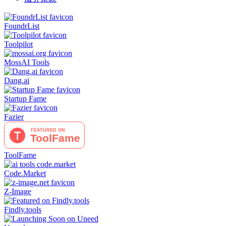
FoundrList
Toolpilot
MossAI Tools
Dang.ai
Startup Fame
Fazier
ToolFame
Code.Market
Z-Image
Findly.tools