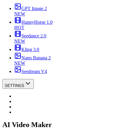
GPT Image 2
NEW
HappyHorse 1.0
HOT
Seedance 2.0
NEW
Kling 3.0
Nano Banana 2
NEW
Seedream V4
SETTINGS
AI Video Maker